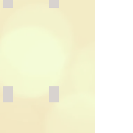
刺繍羽織
花輪袈裟