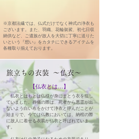
※京都法繊では、仏式だけでなく神式の浄衣も
ございます。また、羽織、花輪袈裟、初七日収
納供など、ご遺族が故人を大切に丁寧に送りた
いという『想い』をカタチにできるアイテムを
各種取り揃えております。
旅立ちの衣装 ～仏衣～
【仏衣とは…】
仏衣とはもとは仏様が身にまとう衣を指し
ていました。葬儀の際は、死者から悪霊が出
ないよう白い布をかけて浄衣と呼んだことが
始まりで、今では仏教においては、納棺の際
に故人に着せる衣装が仏衣と呼ばれていま
す。
仏衣は仏の弟子になるための衣装であり、