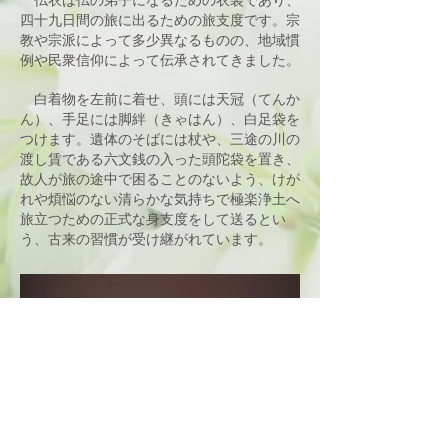
四十九日間の旅に出るための旅支度です。宗
教や宗派によって多少異なるものの、地域慣
例や民衆信仰によって伝承されてきました。
​ 白着物を左前に着せ、頭には天冠（てんか
ん）、手足には脚絆（きゃはん）、白足袋を
つけます。遺体のそばには杖や、三途の川の
渡し賃である六文銭の入った頭陀袋を置き、
故人が旅の途中で困ることのないよう、けが
れや煩悩のない清らかな気持ちで極楽浄土へ
旅立つための正式な身支度をして送るとい
う、古来の習慣が受け継がれています。