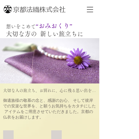
“おみおく
り”
想いをこめて
大切な方の 新しい旅立ちに
大切な人の旅立ち、お別れに、心に残る思い出を…
御遺族様の敬慕の念と、感謝のお心、 そして彼岸
での安楽な世界を、と願うお気持ちをカタチにした
アイテムをご用意させていただきました。京都の
仏衣をお届けします。
仏衣
清爽羽織