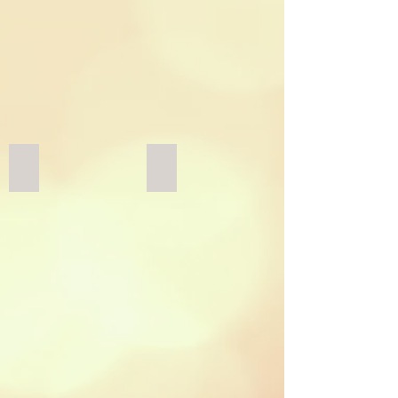
花の掛帯
初七日セット（花京香）