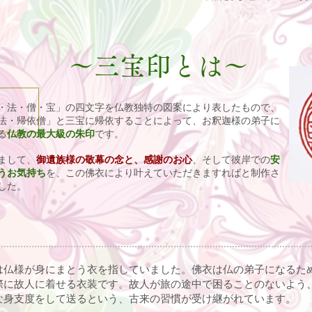
～三宝印とは～
・法・僧・宝」の四文字を仏教独特の図案により表したもので、
法・帰依僧」と三宝に帰依することによって、お釈迦様の弟子に
る
仏教の最大級の朱印
です。
まして、
御遺族様の敬幕の念と、感謝のお心
、そして彼岸での
安
うお気持ち
を、この佛衣により叶えていただきますればと制作さ
した。
は仏様が身にまとう衣を指していました。佛衣は仏の弟子になるた
際に故人に着せる衣装です。故人が旅の途中で困ることのないよう
な身支度をして送るという、古来の習慣が受け継がれています。