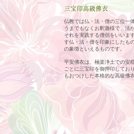
三宝印高級佛衣
仏教では仏・法・僧の三位一
うまでもなくお釈迦様で、法
それを実践する僧侶をいいま
す仏・法・僧を印象にしたも
の象徴といえるものです。
平安佛衣は、極楽浄土での安
ごとに三宝印を御押印してお
もおつけした本格的な高級佛