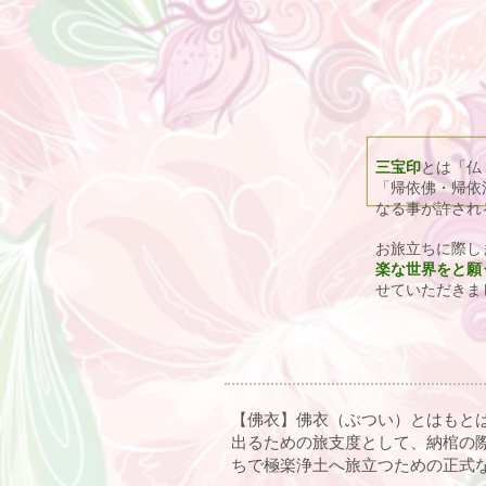
三宝印
とは「仏
「帰依佛・帰依
なる事が許され
お旅立ちに際し
楽な世界をと願
せていただきま
【佛衣】佛衣（ぶつい）とはもと
出るための旅支度として、納棺の
ちで極楽浄土へ旅立つための正式