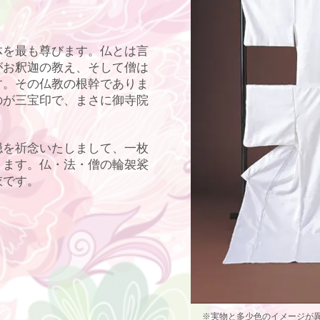
体を最も尊びます。仏とは言
がお釈迦の教え、そして僧は
す。その仏教の根幹でありま
のが三宝印で、まさに御寺院
穏を祈念いたしまして、一枚
ります。仏・法・僧の輪袈裟
衣です。
※実物と多少色のイメージが