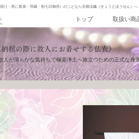
掛け・死に装束・羽織・初七日御供）のことなら京都法繊（きょうとほうせん）へ
トップ
取扱い商
《納棺の際に故人にお着せする仏衣》
​故人が清らかな気持ちで極楽浄土へ旅立つための正式な身