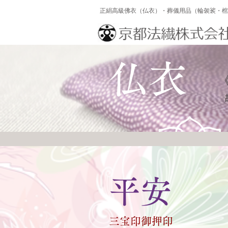
正絹高級佛衣（仏衣）・葬儀用品（輪袈裟・棺
仏衣
平安
三宝印御押印