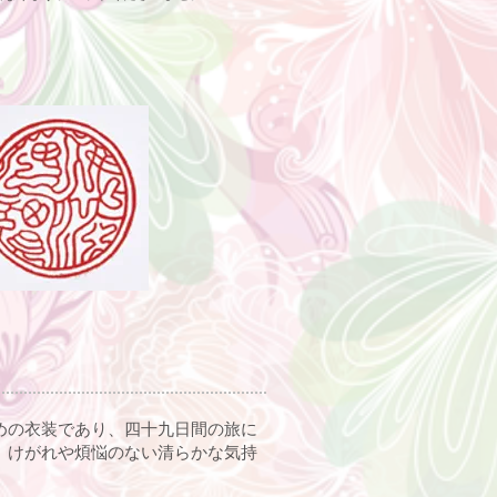
めの衣装であり、四十九日間の旅に
、けがれや煩悩のない清らかな気持