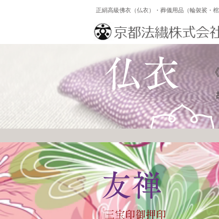
正絹高級佛衣（仏衣）・葬儀用品（輪袈裟・棺
仏衣
友禅
三宝印御押印